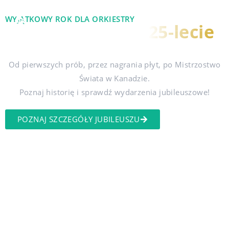
MENU
WYJĄTKOWY ROK DLA ORKIESTRY
Świętuj z nami
25-lecie
ORAGH!
Od pierwszych prób, przez nagrania płyt, po Mistrzostwo
Świata w Kanadzie.
Poznaj historię i sprawdź wydarzenia jubileuszowe!
POZNAJ SZCZEGÓŁY JUBILEUSZU